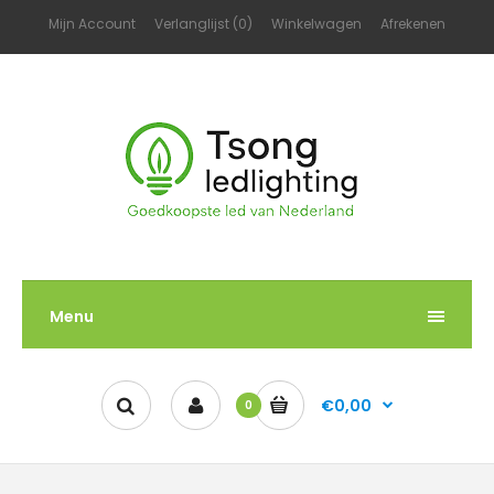
Mijn Account
Verlanglijst (0)
Winkelwagen
Afrekenen
Menu
€0,00
0