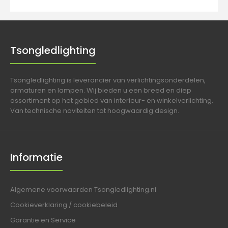
Tsongledlighting
Tsongledlighting is leverancier van verlichtingsonderdelen,
armaturen en lampen. Wij bieden u een breed en diep
assortiment op het gebied van interieur- en winkelverlichting.
Van technische noviteiten tot hoogwaardig design.
Informatie
Algemene voorwaarden Tsongledlighting.nl
Cookieverklaring / cookiebeleid
Garantie en Service