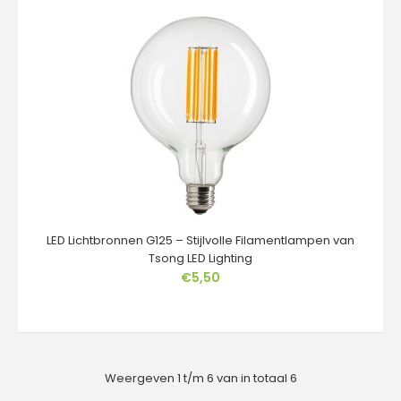
LED Lichtbron ST64 – 4W & 6W – E27 – Tsong LED
LightingBreng sfeer en stijl in huis met de LED l..
LED Lichtbronnen G125 – Stijlvolle Filamentlampen van
Tsong LED Lighting
€5,50
Tsong LED A60 LED Lamp – E27 – 5W & 8W
€1,89
Weergeven 1 t/m 6 van in totaal 6