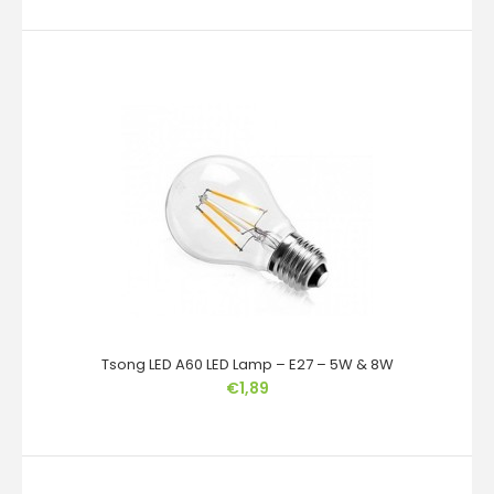
LED Filament Lamp ST64 E27 4W 6W Goud Helder Tsong
Tsong LED A60 LED Lamp – E27 – 5W & 8W
LED Lighting
€3,59
€1,89