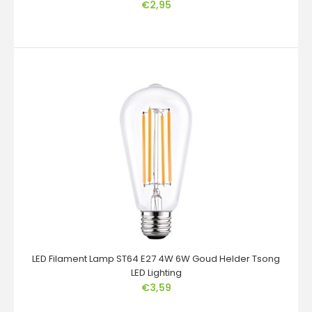
€2,95
LED Filament Kogellamp P45 5W E14/E27 2200K/2700K –
Tsong LED Lighting
€2,95
LED Filament Lamp ST64 E27 4W 6W Goud Helder Tsong
De LED P45 kogellampen van Tsong LED Lighting
LED Lighting
combineren klassieke elegantie met moderne LED-
€3,59
technol..