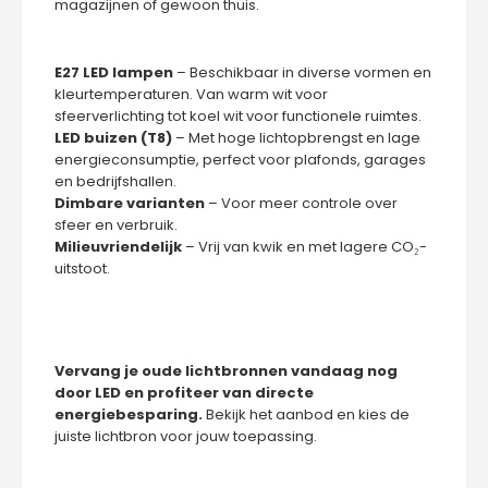
magazijnen of gewoon thuis.
LED Lichtbronnen G125 – Stijlvolle Filamentlampen van
Tsong LED Lighting
€5,50
E27 LED lampen
– Beschikbaar in diverse vormen en
kleurtemperaturen. Van warm wit voor
sfeerverlichting tot koel wit voor functionele ruimtes.
LED buizen (T8)
– Met hoge lichtopbrengst en lage
energieconsumptie, perfect voor plafonds, garages
en bedrijfshallen.
Dimbare varianten
– Voor meer controle over
LED Lichtbronnen G125 – Stijlvolle Filamentlampen van
sfeer en verbruik.
Tsong LED Lighting De LED G125 filamentlampen..
Milieuvriendelijk
– Vrij van kwik en met lagere CO₂-
uitstoot.
Vervang je oude lichtbronnen vandaag nog
door LED en profiteer van directe
energiebesparing.
Bekijk het aanbod en kies de
juiste lichtbron voor jouw toepassing.