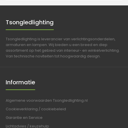
Tsongledlighting
Tsongledlighting is leverancier van verlichtingsonderdelen,
armaturen en lampen. Wij bieden u een breed en diep
assortiment op het gebied van interieur- en winkelverlichting.
Van technische noviteiten tot hoogwaardig design.
Informatie
Algemene voorwaarden Tsongledlighting.nl
Cookieverklaring / cookiebeleid
Garantie en Service
Lichtadvies / keuzehulp