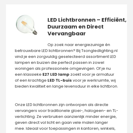
LED Lichtbronnen – Efficiënt,
Duurzaam en Direct
Tsong LED Lighting A60 LED Lamp – E27 | 5W & 8W | Warm
Vervangbaar
Wit 2200K & 2700K De Tsong LED Light..
Op zoek naar energiezuinige én
betrouwbare LED lichtbronnen? Bij Tsongledlighting.nl
vind je een zorgvuldig geselecteerd assortiment LED
lampen en buizen die perfect passen in zowel
woningen als professionele omgevingen. Of je nu
een klassieke
E27 LED lamp
zoekt voor je armatuur
of een krachtige
LED TL-buis
voor je werkruimte, wij
bieden kwaliteit en lange levensduur in elke lichtbron.
Onze LED lichtbronnen zijn ontworpen als directe
vervangers voor traditionele gloei-, halogeen- en TL-
verlichting. Ze verbruiken aanzienlijk minder energie,
geven direct vol licht en gaan vele malen langer
mee. Ideaal voor toepassingen in kantoren, winkels,