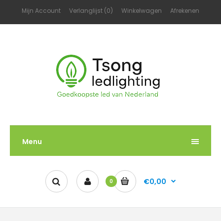
Mijn Account
Verlanglijst (0)
Winkelwagen
Afrekenen
Menu
€0,00
0