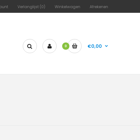
ount
Verlanglijst (0)
Winkelwagen
Afrekenen
€0,00
0