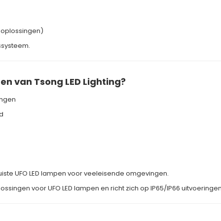
e oplossingen)
gssysteem.
en van Tsong LED Lighting?
ingen
d
 juiste UFO LED lampen voor veeleisende omgevingen.
lossingen voor
UFO LED lampen
en richt zich op IP65/IP66 uitvoeringen