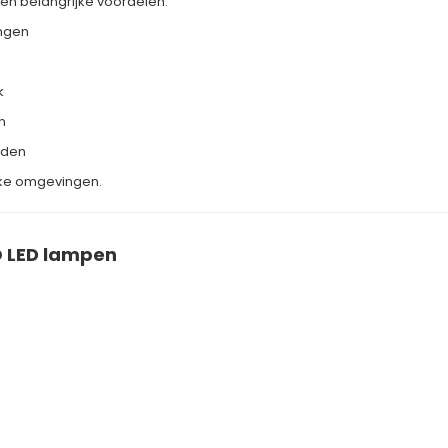
n belangrijke voordelen:
ingen
k
n
eden
ieke omgevingen.
O LED lampen