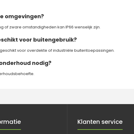
ële omgevingen?
ging of zware omstandigheden kan IP66 wenselijk zijn.
eschikt voor buitengebruik?
geschikt voor overdekte of industriële buitentoepassingen.
 onderhoud nodig?
derhoudsbehoefte.
ormatie
Klanten service