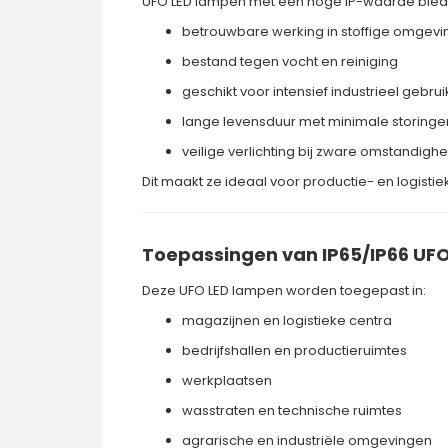
UFO LED lampen met een hoge IP-waarde biede
betrouwbare werking in stoffige omgev
bestand tegen vocht en reiniging
geschikt voor intensief industrieel gebrui
lange levensduur met minimale storinge
veilige verlichting bij zware omstandigh
Dit maakt ze ideaal voor productie- en logist
Toepassingen van IP65/IP66 UF
Deze UFO LED lampen worden toegepast in:
magazijnen en logistieke centra
bedrijfshallen en productieruimtes
werkplaatsen
wasstraten en technische ruimtes
agrarische en industriële omgevingen