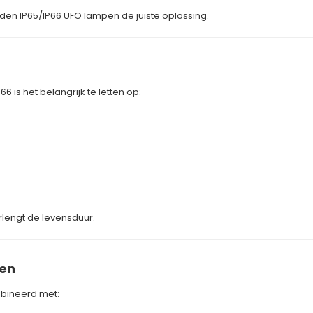
en IP65/IP66 UFO lampen de juiste oplossing.
6 is het belangrijk te letten op:
rlengt de levensduur.
men
bineerd met: