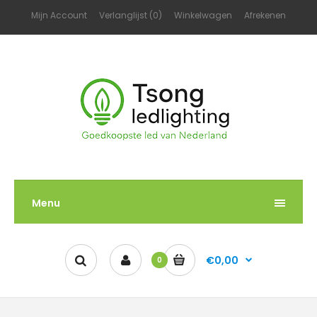
Mijn Account
Verlanglijst (0)
Winkelwagen
Afrekenen
Menu
€0,00
0