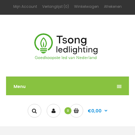
Mijn Account
Verlanglijst (0)
Winkelwagen
Afrekenen
Menu
€0,00
0