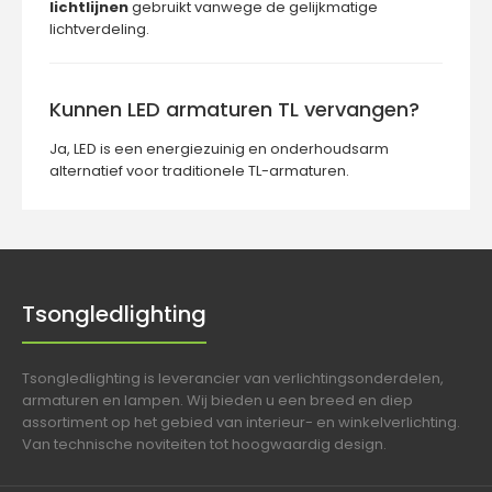
lichtlijnen
gebruikt vanwege de gelijkmatige
lichtverdeling.
Kunnen LED armaturen TL vervangen?
Ja, LED is een energiezuinig en onderhoudsarm
alternatief voor traditionele TL-armaturen.
Tsongledlighting
Tsongledlighting is leverancier van verlichtingsonderdelen,
armaturen en lampen. Wij bieden u een breed en diep
assortiment op het gebied van interieur- en winkelverlichting.
Van technische noviteiten tot hoogwaardig design.