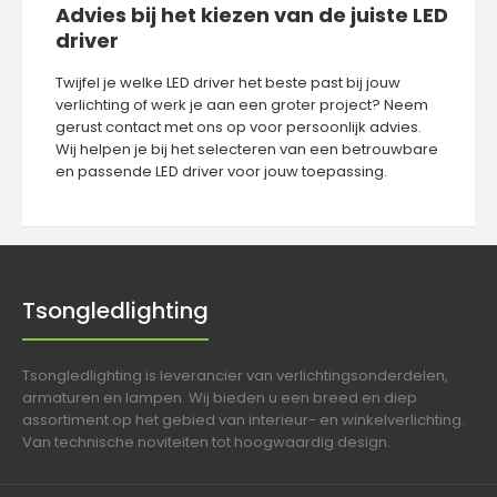
Advies bij het kiezen van de juiste LED
driver
Twijfel je welke LED driver het beste past bij jouw
verlichting of werk je aan een groter project? Neem
gerust
contact
met ons op voor persoonlijk advies.
Wij helpen je bij het selecteren van een betrouwbare
en passende LED driver voor jouw toepassing.
Tsongledlighting
Tsongledlighting is leverancier van verlichtingsonderdelen,
armaturen en lampen. Wij bieden u een breed en diep
assortiment op het gebied van interieur- en winkelverlichting.
Van technische noviteiten tot hoogwaardig design.