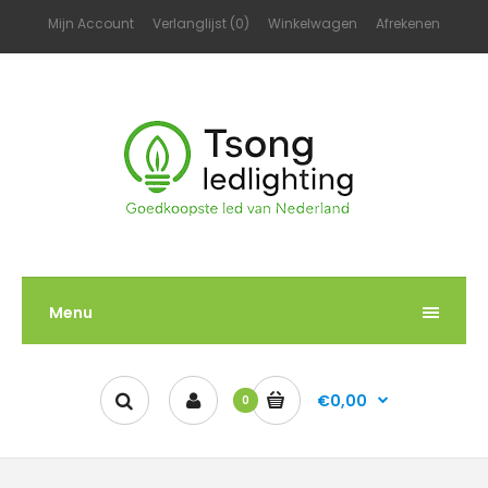
Mijn Account
Verlanglijst (0)
Winkelwagen
Afrekenen
Menu
€0,00
0