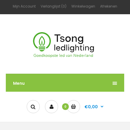
Mijn Account
Verlanglijst (0)
Winkelwagen
Afrekenen
Menu
€0,00
0