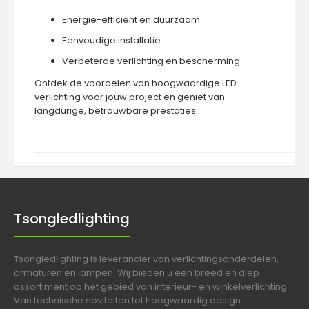
Energie-efficiënt en duurzaam
Eenvoudige installatie
Verbeterde verlichting en bescherming
Ontdek de voordelen van hoogwaardige LED
verlichting voor jouw project en geniet van
langdurige, betrouwbare prestaties.
Tsongledlighting
Tsongledlighting is leverancier van verlichtingsonderdelen,
armaturen en lampen. Wij bieden u een breed en diep
assortiment op het gebied van interieur- en winkelverlichting.
Van technische noviteiten tot hoogwaardig design.