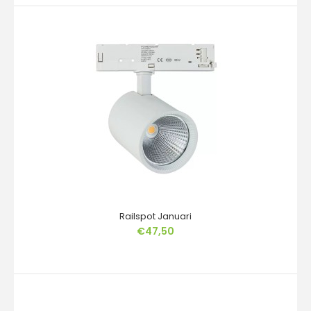
BETA 3-fase Railspot – 8W Dim-to-Warm – 730lm –
CRI>92 – Verkrijgbaar in Mat Goud, Mat Wit en Mat..
Railspot Januari
€47,50
Railspot Januari