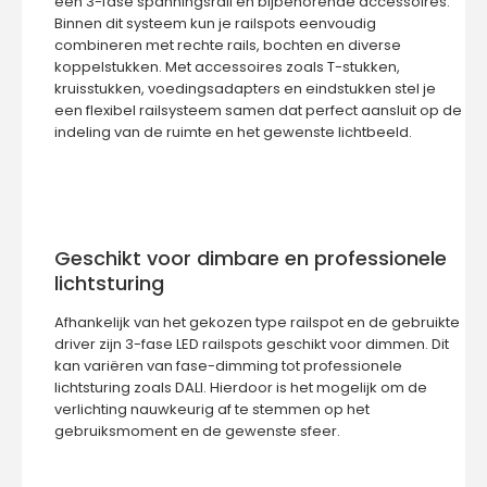
een
3-fase spanningsrail en bijbehorende accessoires
.
Binnen dit systeem kun je railspots eenvoudig
combineren met
rechte rails
,
bochten
en diverse
koppelstukken
. Met accessoires zoals
T-stukken
,
kruisstukken
,
voedingsadapters
en
eindstukken
stel je
een flexibel railsysteem samen dat perfect aansluit op de
indeling van de ruimte en het gewenste lichtbeeld.
Geschikt voor dimbare en professionele
lichtsturing
Afhankelijk van het gekozen type railspot en de gebruikte
driver zijn 3-fase LED railspots geschikt voor dimmen. Dit
kan variëren van fase-dimming tot professionele
lichtsturing zoals DALI. Hierdoor is het mogelijk om de
verlichting nauwkeurig af te stemmen op het
gebruiksmoment en de gewenste sfeer.