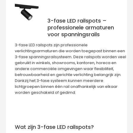
Tsong 3-fase LED railspot
€18,50
3-fase LED railspots –
professionele armaturen
voor spanningsrails
3-fase LED railspots zijn professionele
verlichtingsarmaturen die worden toegepast binnen een
3-fase spanningsrailsysteem. Deze railspots worden veel
De Tsong 3-fase LED railspot is een hoogwaardige en
gebruikt in winkels, showrooms, kantoren, horeca en
professionele verlichtingsoplossing voor toepass..
andere commerciële omgevingen waar flexibiliteit,
betrouwbaarheid en gerichte verlichting belangrijk zijn.
Dankzij het
3-fase systeem
kunnen meerdere
lichtgroepen binnen één rail onafhankelijk van elkaar
worden geschakeld of gedimd.
Wat zijn 3-fase LED railspots?