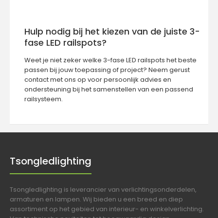
Hulp nodig bij het kiezen van de juiste 3-
fase LED railspots?
Weet je niet zeker welke 3-fase LED railspots het beste
passen bij jouw toepassing of project? Neem gerust
contact
met ons op voor persoonlijk advies en
ondersteuning bij het samenstellen van een passend
railsysteem.
Tsongledlighting
Tsongledlighting is leverancier van verlichtingsonderdelen,
armaturen en lampen. Wij bieden u een breed en diep
assortiment op het gebied van interieur- en winkelverlichting.