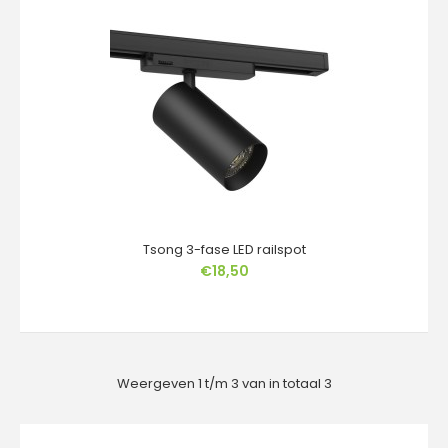
€47,50
3-Fase Railspot Januari – Krachtig, Stijlvol en
Professioneel VerlichtOntdek de 3-fase railspot Janu..
Tsong 3-fase LED railspot
€18,50
Weergeven 1 t/m 3 van in totaal 3