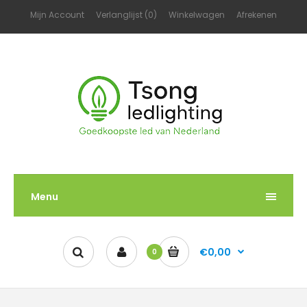
Mijn Account
Verlanglijst (0)
Winkelwagen
Afrekenen
Menu
€0,00
0